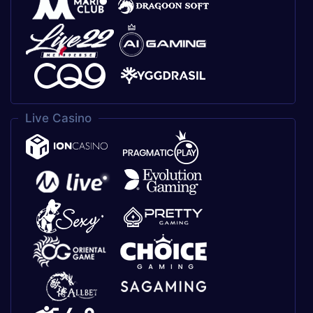
Live Casino