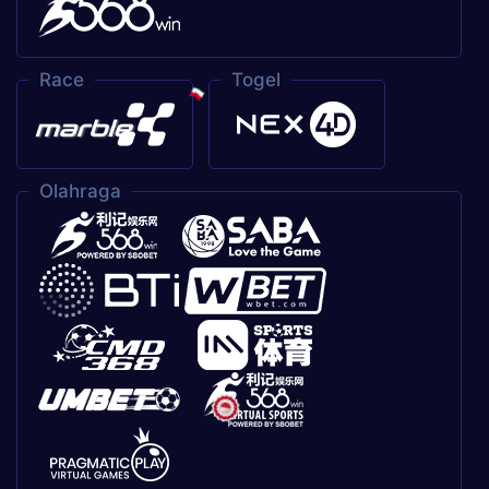
Race
Togel
Olahraga