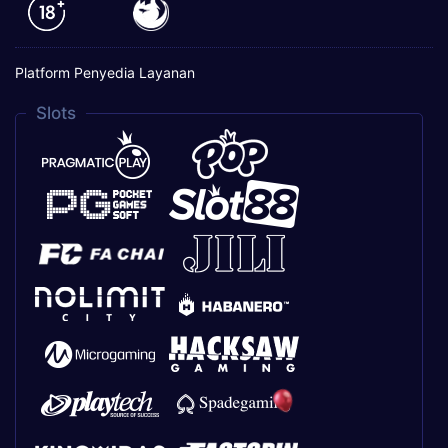
Platform Penyedia Layanan
Slots