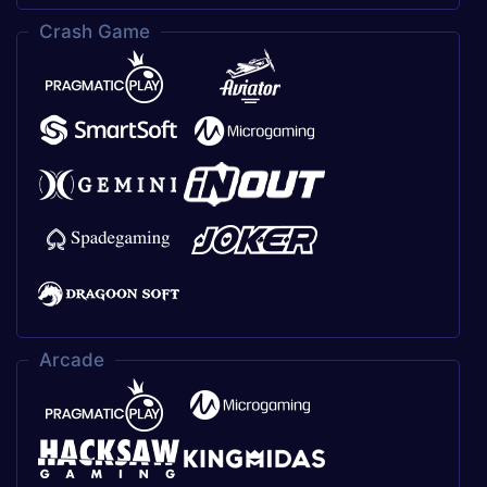
Crash Game
Arcade