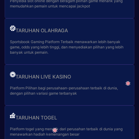
Penyedia slot online dengan beragam pilihan game menarik yang
memudahkan pemain untuk mencapai jackpot
TARUHAN OLAHRAGA
Sportsbook Gaming Platform Terbaik menawarkan lebih banyak
game, odds yang lebih tinggi, dan menyediakan pilihan yang lebih
banyak untuk pemain.
TARUHAN LIVE KASINO
Platform Pilihan bagi perusahaan-perusahaan terbaik di dunia,
dengan pilihan variasi game terbanyak
TARUHAN TOGEL
Platform togel yang menarik dari perusahan terbaik di dunia yang
menawarkan hadiah kemenangan besar