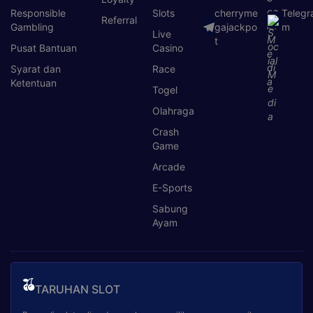
Responsible
Slots
cherryme
Telegr
Referral
Gambling
gajackpo
m
Live
t
Pusat Bantuan
Casino
Syarat dan
Race
Ketentuan
Togel
Olahraga
Crash
Game
Arcade
E-Sports
Sabung
Ayam
TARUHAN SLOT