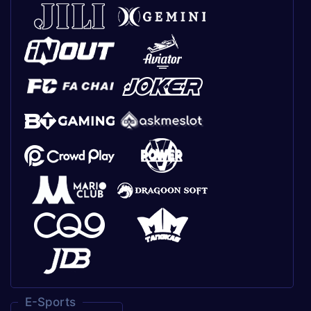
E-Sports